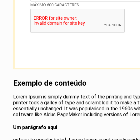
MÁXIMO 600 CARACTERES.
Exemplo de conteúdo
Lorem Ipsum is simply dummy text of the printing and ty
printer took a galley of type and scrambled it to make a t
essentially unchanged. It was popularised in the 1960s w
software like Aldus PageMaker including versions of Lor
Um parágrafo aqui
ontrary to popular belief, Lorem Ipsum is not simply random