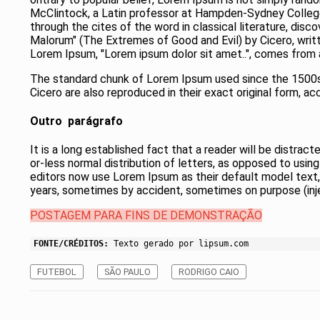
McClintock, a Latin professor at Hampden-Sydney College 
through the cites of the word in classical literature, d
Malorum" (The Extremes of Good and Evil) by Cicero, writte
Lorem Ipsum, "Lorem ipsum dolor sit amet..", comes from a 
The standard chunk of Lorem Ipsum used since the 1500s 
Cicero are also reproduced in their exact original form, 
Outro parágrafo
It is a long established fact that a reader will be distra
or-less normal distribution of letters, as opposed to usi
editors now use Lorem Ipsum as their default model text, a
years, sometimes by accident, sometimes on purpose (inje
POSTAGEM PARA FINS DE DEMONSTRAÇÃO
FONTE/CRÉDITOS:
Texto gerado por lipsum.com
FUTEBOL
SÃO PAULO
RODRIGO CAIO