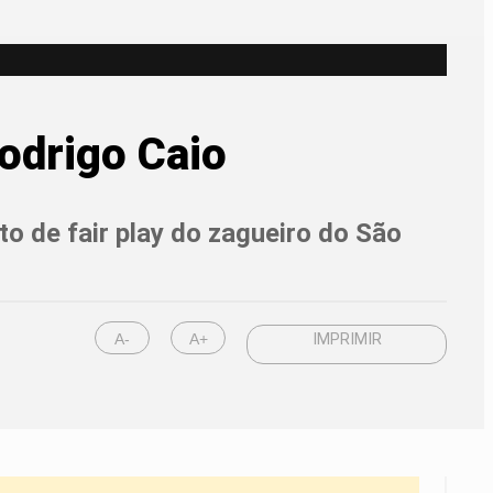
odrigo Caio
o de fair play do zagueiro do São
A-
A+
IMPRIMIR