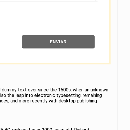
ENVIAR
ard dummy text ever since the 1500s, when an unknown
lso the leap into electronic typesetting, remaining
ages, and more recently with desktop publishing
45 BC, making it over 2000 years old. Richard