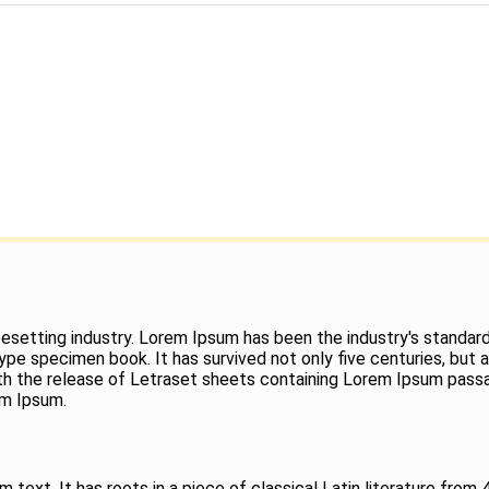
pesetting industry. Lorem Ipsum has been the industry's stand
ype specimen book. It has survived not only five centuries, but a
ith the release of Letraset sheets containing Lorem Ipsum pass
em Ipsum.
 text. It has roots in a piece of classical Latin literature from 